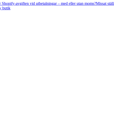
 Shopify-avgiften vid utbetalningar – med eller utan moms?
Missat stäl
y butik