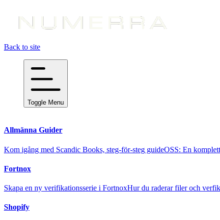
Back to site
Toggle Menu
Allmänna Guider
Kom igång med Scandic Books, steg-för-steg guide
OSS: En komplett
Fortnox
Skapa en ny verifikationsserie i Fortnox
Hur du raderar filer och verfi
Shopify