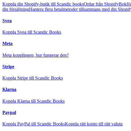
Koppla din Shopify-butik till Scandic books
Ordar från Shopify
Bokför
din försäljning
Hantera flera betalmetoder tillsammans med din Shopif
Svea
Koppla Svea till Scandic Books
Meta
Meta kopplingen, hur fungerar den?
Stripe
Koppla Stripe till Scandic Books
Klarna
Koppla Klarna till Scandic Books
Paypal
Koppla PayPal till Scandic Books
Koppla rätt konto till rätt valuta