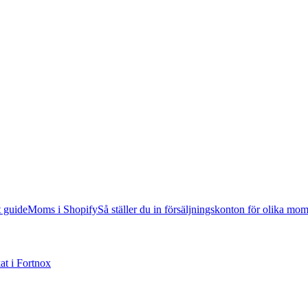
 guide
Moms i Shopify
Så ställer du in försäljningskonton för olika mo
kat i Fortnox