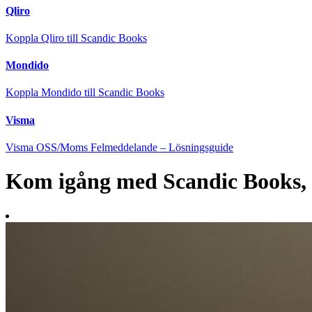
Qliro
Koppla Qliro till Scandic Books
Mondido
Koppla Mondido till Scandic Books
Visma
Visma OSS/Moms Felmeddelande – Lösningsguide
Kom igång med Scandic Books, s