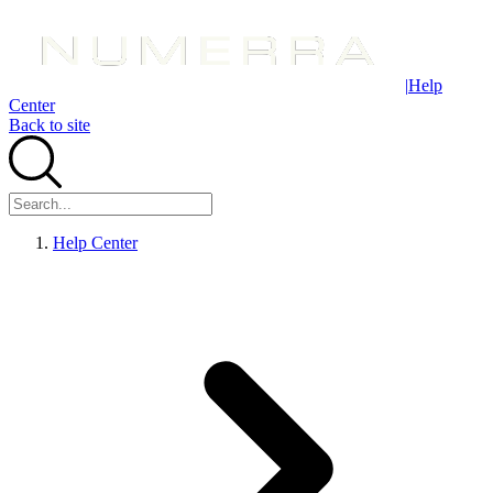
|
Help
Center
Back to site
Help Center