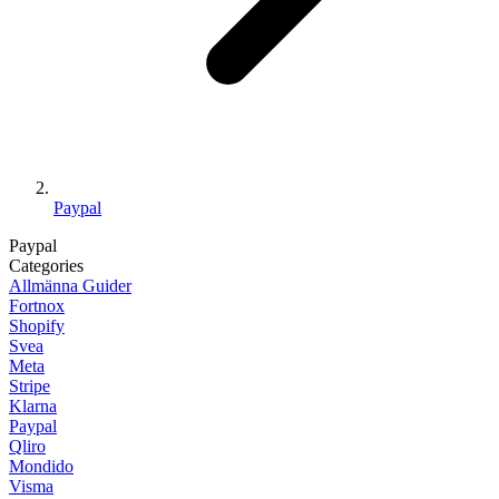
Paypal
Paypal
Categories
Allmänna Guider
Fortnox
Shopify
Svea
Meta
Stripe
Klarna
Paypal
Qliro
Mondido
Visma