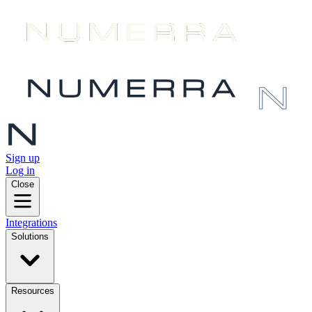
Sign up
Log in
Close
Integrations
Solutions
Resources