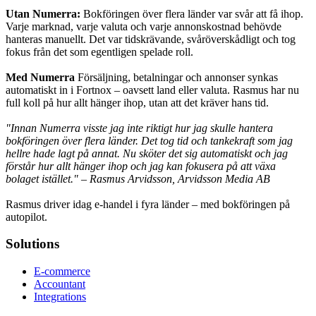
Utan Numerra:
Bokföringen över flera länder var svår att få ihop.
Varje marknad, varje valuta och varje annonskostnad behövde
hanteras manuellt. Det var tidskrävande, svåröverskådligt och tog
fokus från det som egentligen spelade roll.
Med Numerra
Försäljning, betalningar och annonser synkas
automatiskt in i Fortnox – oavsett land eller valuta. Rasmus har nu
full koll på hur allt hänger ihop, utan att det kräver hans tid.
"Innan Numerra visste jag inte riktigt hur jag skulle hantera
bokföringen över flera länder. Det tog tid och tankekraft som jag
hellre hade lagt på annat. Nu sköter det sig automatiskt och jag
förstår hur allt hänger ihop och jag kan fokusera på att växa
bolaget istället."
– Rasmus Arvidsson, Arvidsson Media AB
Rasmus driver idag e-handel i fyra länder – med bokföringen på
autopilot.
Solutions
E-commerce
Accountant
Integrations