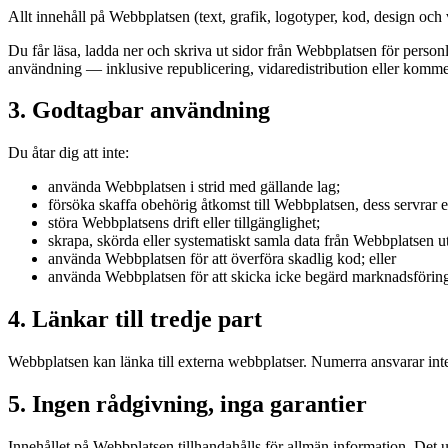
Allt innehåll på Webbplatsen (text, grafik, logotyper, kod, design oc
Du får läsa, ladda ner och skriva ut sidor från Webbplatsen för personli
användning — inklusive republicering, vidaredistribution eller komme
3. Godtagbar användning
Du åtar dig att inte:
använda Webbplatsen i strid med gällande lag;
försöka skaffa obehörig åtkomst till Webbplatsen, dess servrar e
störa Webbplatsens drift eller tillgänglighet;
skrapa, skörda eller systematiskt samla data från Webbplatsen u
använda Webbplatsen för att överföra skadlig kod; eller
använda Webbplatsen för att skicka icke begärd marknadsföring
4. Länkar till tredje part
Webbplatsen kan länka till externa webbplatser. Numerra ansvarar inte 
5. Ingen rådgivning, inga garantier
Innehållet på Webbplatsen tillhandahålls för allmän information. Det utg