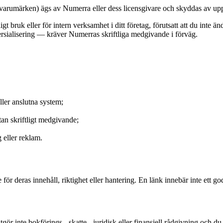
h varumärken) ägs av Numerra eller dess licensgivare och skyddas av up
gt bruk eller för intern verksamhet i ditt företag, förutsatt att du inte 
rsialisering — kräver Numerras skriftliga medgivande i förväg.
ller anslutna system;
tan skriftligt medgivande;
 eller reklam.
för deras innehåll, riktighet eller hantering. En länk innebär inte ett 
ör inte bokförings-, skatte-, juridisk eller finansiell rådgivning och du