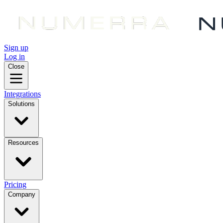
Sign up
Log in
Close
Integrations
Solutions
Resources
Pricing
Company