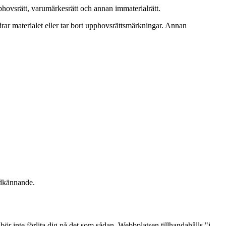
phovsrätt, varumärkesrätt och annan immaterialrätt.
ändrar materialet eller tar bort upphovsrättsmärkningar. Annan
godkännande.
 bör inte förlita dig på det som sådan. Webbplatsen tillhandahålls "i