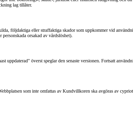
kning lag tillåter.
ärskilda, följdaktiga eller straffaktiga skador som uppkommer vid använd
ler personskada orsakad av vårdslöshet).
nast uppdaterad" överst speglar den senaste versionen. Fortsatt använd
ebbplatsen som inte omfattas av Kundvillkoren ska avgöras av cypriotis