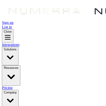
Sign up
Log in
Close
Integrations
Solutions
Resources
Pricing
Company