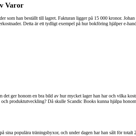
v Varor
er som han beställt till lagret. Fakturan ligger på 15 000 kronor. Johan r
agerkostnader. Detta är ett tydligt exempel på hur bokföring hjälper e-han
som det ger honom en bra bild av hur mycket lager han har och vilka kos
g och produktutveckling? Då skulle Scandic Books kunna hjälpa honom 
å sina populära träningsbyxor, och under dagen har han sålt för totalt 