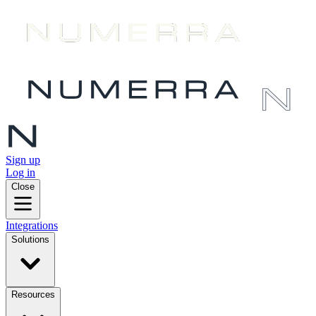
Sign up
Log in
Close
Integrations
Solutions
Resources