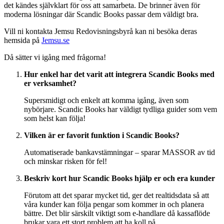
det kändes självklart för oss att samarbeta. De brinner även för
moderna lösningar där Scandic Books passar dem väldigt bra.
Vill ni kontakta Jemsu Redovisningsbyrå kan ni besöka deras
hemsida på
Jemsu.se
Då sätter vi igång med frågorna!
Hur enkel har det varit att integrera Scandic Books med
er verksamhet?
Supersmidigt och enkelt att komma igång, även som
nybörjare. Scandic Books har väldigt tydliga guider som vem
som helst kan följa!
Vilken är er favorit funktion i Scandic Books?
Automatiserade bankavstämningar – sparar MASSOR av tid
och minskar risken för fel!
Beskriv kort hur Scandic Books hjälp er och era kunder
Förutom att det sparar mycket tid, ger det realtidsdata så att
våra kunder kan följa pengar som kommer in och planera
bättre. Det blir särskilt viktigt som e-handlare då kassaflöde
brukar vara ett stort problem att ha koll på.