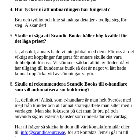
Hur tycker ni att onboardingen har fungerat?
Bra och tydligt och inte så många detaljer - tydligt steg för
steg. Älskar det!
Skulle ni säga att Scandic Books håller hög kvalitet för
det låga priset?
Ja, absolut, annars hade vi inte jobbat med dem. För oss är det
viktigt att kopplingar fungerar för annars skulle det vara
dubbeljobb för oss. Vi stämmer såklart alltid av flöden då vi
har tillgång till kundernas butik så det är något vi lätt hade
kunnat upptäcka vid avstämningar vi gör.
Skulle ni rekommendera Scandic Books till e-handlare
som vill automatisera sin bokföring?
Ja, definitivt! Alltså, som e-handlare är man helt överöst med
mejl från kunder och allt annat strategiarbete man sitter med i
vardagen. Man ska fokusera på det man är bra på och
använda sig av externa tjänster som underlättar ens vardag
Har ni frågor så skicka in dom till vårt kontaktformulär eller
till
info@scandicsource.se
, för att kontakta Jemsu går ni till