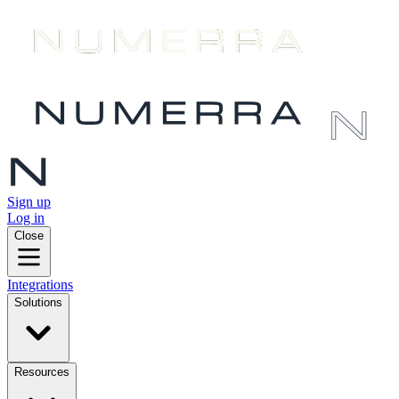
Sign up
Log in
Close
Integrations
Solutions
Resources