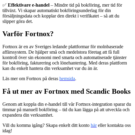
✅
Effektivare e-handel
– Mindre tid på bokföring, mer tid för
tillväxt. Vi skapar automatiskt bokföringsunderlag för din
försäljningsdata och kopplar den direkt i verifikatet – så att du
slipper göra det.
Varför Fortnox?
Fortnox är en av Sveriges ledande plattformar för molnbaserade
affärssystem. De hjälper små och medelstora företag att få full
kontroll över sin ekonomi med smarta och automatiserade tjänster
för bokföring, fakturering och lönehantering. Med deras plattform
kan du enkelt hantera din verksamhet var du än är.
Läs mer om Fortnox på deras
hemsida
.
Få ut mer av Fortnox med Scandic Books
Genom att koppla din e-handel till vår Fortnox-integration sparar du
timmar på manuell bokföring – tid du kan lägga på att utveckla och
expandera din verksamhet.
Vill du komma igång? Skapa enkelt ditt konto
här
eller kontakta oss
idag!